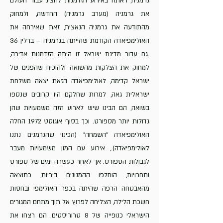
גרמניה, ראתה באירוע הזדמנות להציג עבור העולם
את גרמניה (מערב גרמניה) החדשה, ולמחוק
מהתודעה את גרמניה הנאצית, זאת שאירחה את
האולימפיאדה הקודמת שהייתה בגרמניה – ברלין 36
.גם עבור מדינת ישראל זו היתה הזדמנות אדירה,
למחוק את הצלקות מהשואה ולהוכיח שהפנים של
ישראל קדימה, לאולימפיאדה הזאת יצאה משלחת
ישראלית גאה, למרות שחלקם היו קרובים שנספו
בשואה, הם הבינו שיש לארוע הזה משמעויות שהן
גדולות יותר מספורט. וכך בסוף אוגוסט 1972 החלה
האולימפיאדה "השמחה" (הכינוי שהגרמנים נתנו
לאולימפיאדה)., אירוע עם המון משמעויות מעבר
לגבולות הספורט. אך לאחר כעשרה ימים של ספורט
ותחרויות, הוחלפו ההמנונים ביריות, כתוצאה
מהאבטחה הרפה שהיתה בכפר האולימפי ובחסות
חשכת הלילה, הצליחה לפרוץ אל תוך מתחם המגורים
הישראלי כנופייה של 8 טרוריסטים. הם רצחו את