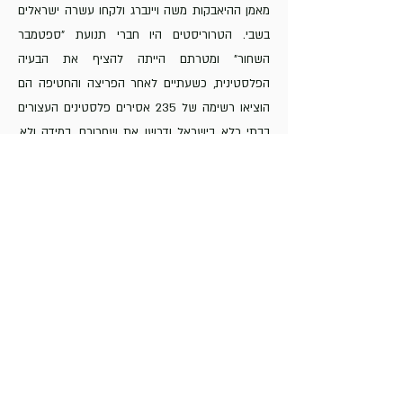
מאמן ההיאבקות משה ויינברג ולקחו עשרה ישראלים
בשבי. הטרוריסטים היו חברי תנועת "ספטמבר
השחור" ומטרתם הייתה להציף את הבעיה
הפלסטינית, כשעתיים לאחר הפריצה והחטיפה הם
הוציאו רשימה של 235 אסירים פלסטינים העצורים
בבתי כלא בישראל ודרשו את שחרורם, במידה ולא,
הם יוציאו להורג שבוי ישראלי כל שעה. הסרט- "מינכן
50 שנים אחרי" – חוזר מצד אחד לאותו יום גורלי ה-
5 בספטמבר, יום שנע בין הכפר האולימפי לבין
ממשלות ישראל וגרמניה ויוצר מסמך מותח ומרתק על
ניסיון לחלץ שבויים מלב מגורי הספורטאים בכפר
האולימפי. מצד שני, הסרט מעביר אותנו מסע ביחסי
ישראל גרמניה החל מתקופת השואה ועד
לאולימפיאדת מינכן ולנקודת ציון ההיסטורית הזאת,
30 שנה אחרי השואה - הגרמנים מקבלים הזדמנות
להציל עשרה ספורטאים ישראלים ואולי לסגור מעגל
סימבולי בתוך אולימפיאדה שערבבה בין ספורט, טרור