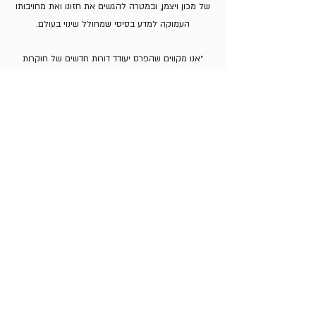
של מכון ויצמן, ובמטרה להגשים את חזונו ואת מחויבותו
העמוקה למדע בסיסי שמחולל שינוי בעולם.
״אנו מקווים שהפרס יעודד דורות חדשים של חוקרות
וחוקרים לבחור במחקר ביו־רפואי, ויהווה מקור השראה
לגילויים משני חיים ועולם", אמר עם השקת הפרס נשיא
מכון ויצמן למדע, פרופ’ אלון חן. "הפרס פתוח לחוקרים
בכל מקום, ומבטא את מחויבותנו העמוקה לקידום
מצוינות מדעית חובקת־עולם ולטיפוח קהילה מדעית
בינלאומית ומגוונת המושתתת על ערכים של סקרנות,
יצירתיות וחדשנות".