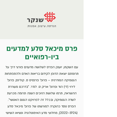
פרס מיכאל סלע למדעים
ביו-רפואיים
עם השקתו, יוענק הפרס לשלושה מדענים פורצי דרך על
תרומתם יוצאת הדופן לקידום בריאות האדם ולהתפתחות
הגנומיקה המודרנית – פרופ' פרנסיס ס. קולינס, פרופ’
לירוי (לי) הוד ופרופ’ אריק ס. לנדר. "בדרכם מעוררת
ההשראה, תרמו שלושת הזוכים השנה תרומה מכרעת
לשדה הגנומיקה, ובכלל זה לפרויקט הגנום האנושי".
הפרס נוסד כהוקרה למורשתו של פרופ’ מיכאל סלע
(1924–2022), מחלוצי מדע האימונולוגיה ונשיאו השישי