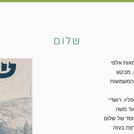
 הקרן
מועצת המנהלים
צור קשר
קטלוג סרטים
שלום
מאות אלפי
ם, מבקש
 המשמשות
יו: רושדי
לעד משה
החסד של שלום
צת בעזה